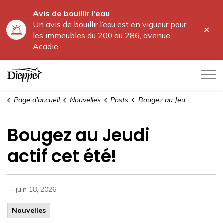
Avis de bouillir l’eau
Un avis de bouillir l’eau est en vigueur pour
Fer
les immeubles du 200 au 286, avenue
l'al
Acadie.
Ville de Dieppe
Page d'accueil
Nouvelles
Posts
Bougez au Jeudi actif cet été!
Bougez au Jeudi
actif cet été!
-
juin 18, 2026
Nouvelles