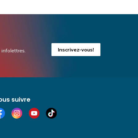
Inscrivez-vous!
infolettres.
ous suivre
cebook
Instagram
YouTube
TikTok