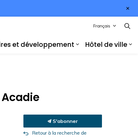
Fer
l'al
Français
ires et développement
Hôtel de ville
r les sous-pages Explorer et s’amuser
Élargir les sous-
Él
t Acadie
S'abonner
Retour à la recherche de