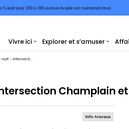
s le 5 août pour 200 à 286 avenue Acadie est maintenant levé.
Vivre ici
Explorer et s’amuser
Affa
Élargir les sous-pages Vivre ici
Élargi
ntersection Champlain et Acadie
intersection Champlain e
Info-travaux