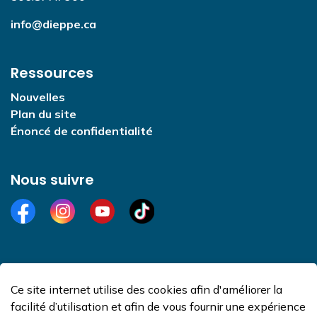
info@dieppe.ca
Ressources
Nouvelles
Plan du site
Énoncé de confidentialité
Nous suivre
Facebook
Instagram
YouTube
TikTok
Ce site internet utilise des cookies afin d'améliorer la
© 2026 Ville de Dieppe
facilité d’utilisation et afin de vous fournir une expérience