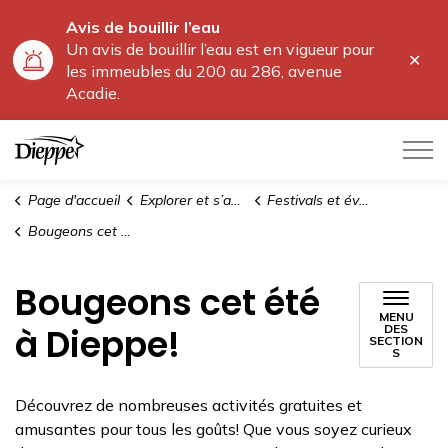
Avis de bouillir l’eau
Un avis de bouillir l’eau est en vigueur pour
Fer
les immeubles du 200 au 286, avenue
l'al
Acadie.
Ville de Dieppe
Page d'accueil
Explorer et s’amuser
Festivals et événements
Bougeons cet été à Dieppe!
Bougeons cet été
MENU
à Dieppe!
DES
SECTION
S
Découvrez de nombreuses activités gratuites et
amusantes pour tous les goûts! Que vous soyez curieux