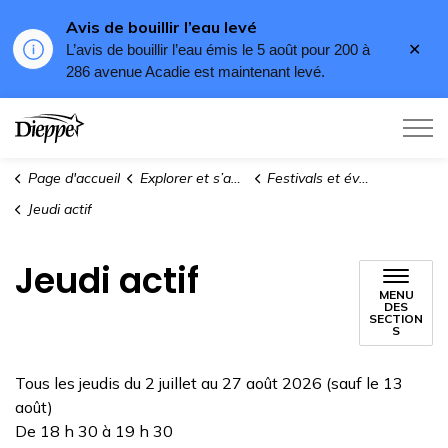
Avis de bouillir l’eau levé
Fer
L’avis de bouillir l’eau émis le 5 août pour 200 à
l'al
286 avenue Acadie est maintenant levé.
Ville de Dieppe
Page d'accueil
Explorer et s’amuser
Festivals et événements
Jeudi actif
Jeudi actif
MENU
DES
SECTION
S
Tous les jeudis du 2 juillet au 27 août 2026
(sauf le 13
août)
De 18 h 30 à 19 h 30